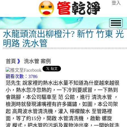
登入
水龍頭流出柳橙汁? 新竹 竹東 光
明路 洗水管
首頁
》
洗水管 案例
觀看次數：3786
范先生 說家裡的熱水出水量不知道為什麼越來越很
小，熱水忽冷忽熱的，一下冷到要感冒，一下熱到
會跳腳，本公司驅車至 范 公館，進行 清洗水管 ，
檢測時就發現濾嘴裡有許多鐵鏽，如圖，本公司架
起 高周波水管清洗機，灌入 檸檬酸水 至管路裡
面，等了約15分，開啟 水管清洗機 ，啟動 螺旋
波 模式，把水管的污垢及異物沖出來，一開始就洗