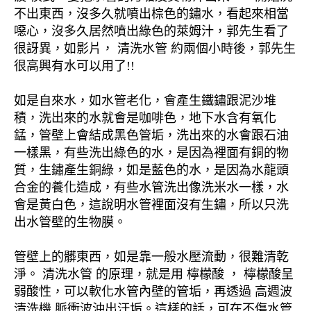
不出東西，沒多久就噴出棕色的鏽水，看起來相當
噁心，沒多久居然噴出綠色的萊姆汁，郭先生看了
很訝異，如影片， 清洗水管 約兩個小時後，郭先生
很高興有水可以用了!!
如是自來水，如水管老化，會產生鐵鏽跟泥沙堆
積，洗出來的水就會是咖啡色，地下水含有氧化
錳，管壁上會結成黑色管垢，洗出來的水會跟石油
一樣黑，有些洗出綠色的水，是因為裡面有銅的物
質，生鏽產生銅綠，如是藍色的水，是因為水龍頭
合金的養化造成，有些水管洗出像洗米水一樣，水
會是黃白色，這說明水管裡面沒有生鏽，所以只洗
出水管壁的生物膜。
管壁上的髒東西，如是靠一般水壓流動，很難清乾
淨。 清洗水管 的原理，就是用 檸檬酸 ， 檸檬酸呈
弱酸性，可以軟化水管內壁的管垢，再透過 高週波
清洗機 脈衝波沖出汙垢。這樣的話，可在不傷水管