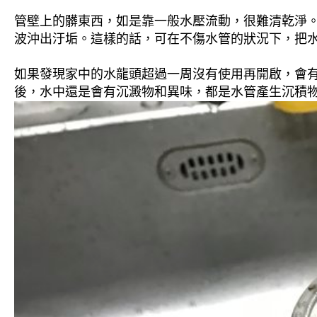
管壁上的髒東西，如是靠一般水壓流動，很難清乾淨。 
波沖出汙垢。這樣的話，可在不傷水管的狀況下，把
如果發現家中的水龍頭超過一周沒有使用再開啟，會
後，水中還是會有沉澱物和異味，都是水管產生沉積物