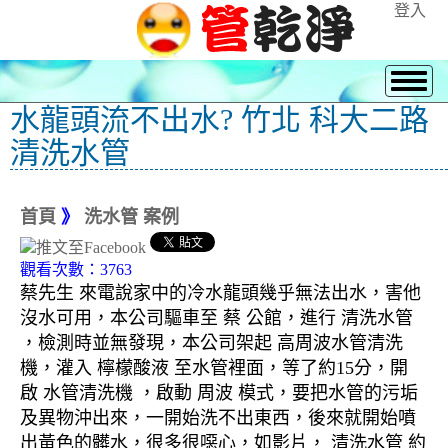
登入
水龍頭流不出水? 竹北 科大二路
清洗水管
首頁
》
洗水管 案例
觀看次數：3763
蔡先生 來電說家中的冷水龍頭幾乎無法出水，害他
沒水可用，本公司驅車至 蔡 公館，進行 清洗水管
，檢測時並無發現，本公司架起 高周波水管清洗
機，灌入 檸檬酸液 至水管裡面，等了約15分，開
啟 水管清洗機 ，啟動 周波 模式，要把水管的污垢
及異物沖出來，一開始洗不出東西，後來就開始噴
出黃色的髒水，很多很噁心，如影片， 清洗水管 約