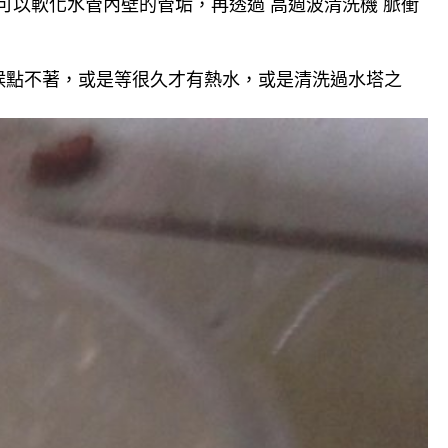
可以軟化水管內壁的管垢，再透過 高週波清洗機 脈衝
候點不著，或是等很久才有熱水，或是清洗過水塔之