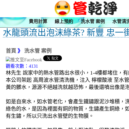
費用計算
線上預約
洗水管 案例
水管清
水龍頭流出泡沫綠茶? 新豐 忠一
首頁
》
洗水管 案例
觀看次數：4131
林先生 說家中的熱水管路出水很小，1-4樓都堵住，
本公司架起 高周波水管清洗機，注入 檸檬酸液 至水
黃的髒水，源源不絕越洗就越恐怖，最後還噴出像是泡
如是自來水，如水管老化，會產生鐵鏽跟泥沙堆積，
綠色的水，是因為裡面有銅的物質，生鏽產生銅綠，
有生鏽，所以只洗出水管壁的生物膜。