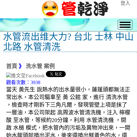
登入
水管流出维大力? 台北 士林 中山
北路 水管清洗
首頁
》
洗水管 案例
觀看次數：3938
當天 黃先生 說熱水的出水量很小，蓮蓬頭都無法正
常出水，本公司驅車至 黃 公館 家，進行 清洗水管
，檢查時才剛拆下三角凡爾，發現管壁上項是抹了
一層油，本公司架起 高周波水管清洗機，注入 檸檬
酸 至水管，等候約20分鐘，利用 水管清洗機 ，開
啟 水槌 模式，把水管內的污垢及異物沖出來，一開
始水龍頭就噴出泥水，後來還噴出鮮黃色的水，還