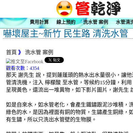
費用計算
線上預約
洗水管 案例
水管清
嚇壞屋主~新竹 民生路 清洗水管
首頁
》
洗水管 案例
觀看次數：4354
那天 謝先生 說，提到蓮蓬頭的熱水出水量很小，讓他
管清洗機，注入 檸檬酸 至水管，等候約15分鐘，利
呈現黃色，還流出一堆異物，如下影片圖片，謝先生 說
如是自來水，如水管老化，會產生鐵鏽跟泥沙堆積，
綠色的水，是因為裡面有銅的物質，生鏽產生銅綠，
有生鏽，所以只洗出水管壁的生物膜。