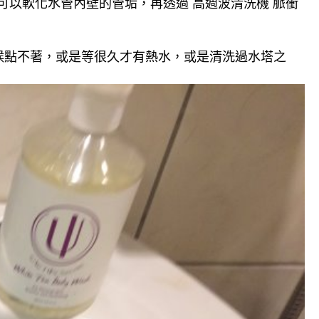
可以軟化水管內壁的管垢，再透過 高週波清洗機 脈衝
候點不著，或是等很久才有熱水，或是清洗過水塔之