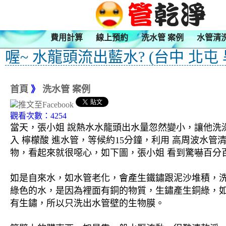
費用計算
線上預約
洗水管 案例
水管清
喔~ 水龍頭流出藍水? (台中 北屯 
首頁
》
洗水管 案例
觀看次數：4254
當天，張小姐 說熱水水龍頭出水量忽然變小，讓他洗
入 檸檬酸 進水管，等候約15分鐘，利用 高周波水
物，看起來就很噁心，如下圖，張小姐 看到驚嚇百分
如是自來水，如水管老化，會產生鐵鏽跟泥沙堆積，
綠色的水，是因為裡面有銅的物質，生鏽產生銅綠，
有生鏽，所以只洗出水管壁的生物膜。