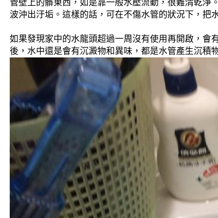
管壁上的髒東西，如是靠一般水壓流動，很難清乾淨。 
波沖出汙垢。這樣的話，可在不傷水管的狀況下，把
如果發現家中的水龍頭超過一周沒有使用再開啟，會
後，水中還是會有沉澱物和異味，都是水管產生沉積物