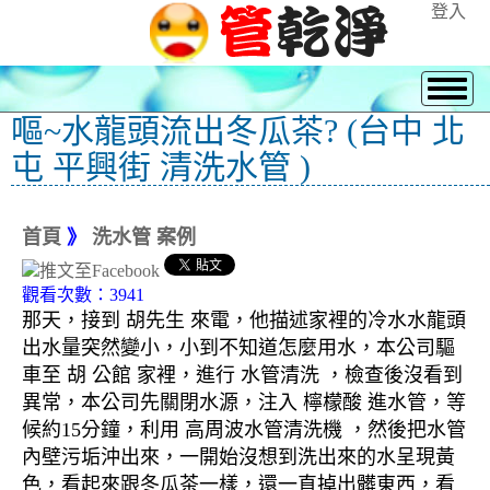
登入
嘔~水龍頭流出冬瓜茶? (台中 北
屯 平興街 清洗水管 )
首頁
》
洗水管 案例
觀看次數：3941
那天，接到 胡先生 來電，他描述家裡的冷水水龍頭
出水量突然變小，小到不知道怎麼用水，本公司驅
車至 胡 公館 家裡，進行 水管清洗 ，檢查後沒看到
異常，本公司先關閉水源，注入 檸檬酸 進水管，等
候約15分鐘，利用 高周波水管清洗機 ，然後把水管
內壁污垢沖出來，一開始沒想到洗出來的水呈現黃
色，看起來跟冬瓜茶一樣，還一直掉出髒東西，看