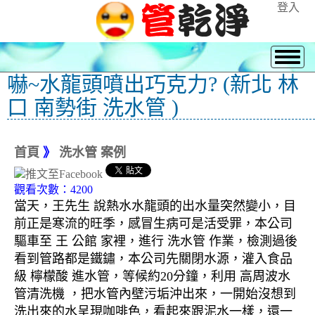
登入
嚇~水龍頭噴出巧克力? (新北 林
口 南勢街 洗水管 )
首頁
》
洗水管 案例
觀看次數：4200
當天，王先生 說熱水水龍頭的出水量突然變小，目
前正是寒流的旺季，感冒生病可是活受罪，本公司
驅車至 王 公館 家裡，進行 洗水管 作業，檢測過後
看到管路都是鐵鏽，本公司先關閉水源，灌入食品
級 檸檬酸 進水管，等候約20分鐘，利用 高周波水
管清洗機 ，把水管內壁污垢沖出來，一開始沒想到
洗出來的水呈現咖啡色，看起來跟泥水一樣，還一