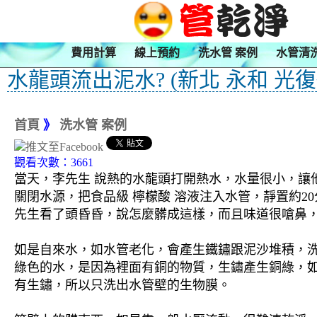
費用計算
線上預約
洗水管 案例
水管清
水龍頭流出泥水? (新北 永和 光復
首頁
》
洗水管 案例
觀看次數：3661
當天，李先生 說熱的水龍頭打開熱水，水量很小，讓他
關閉水源，把食品級 檸檬酸 溶液注入水管，靜置約2
先生看了頭昏昏，說怎麼髒成這樣，而且味道很嗆鼻，
如是自來水，如水管老化，會產生鐵鏽跟泥沙堆積，
綠色的水，是因為裡面有銅的物質，生鏽產生銅綠，
有生鏽，所以只洗出水管壁的生物膜。