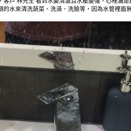
，客戶 林先生 看到水變清澈且水壓變強，心裡滿是
頭的水來清洗蔬菜、洗澡、洗臉等，因為水管裡面