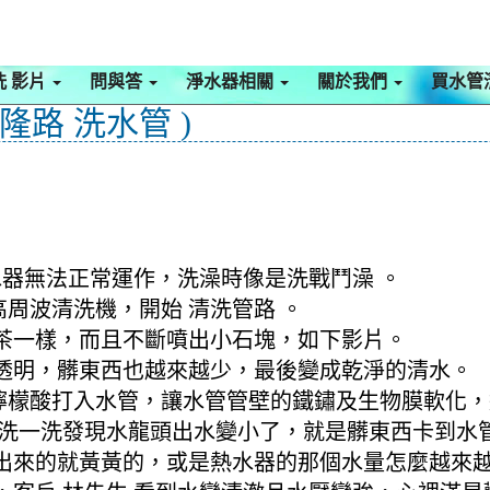
洗 影片
問與答
淨水器相關
關於我們
買水管
隆路 洗水管 )
水器無法正常運作，洗澡時像是洗戰鬥澡 。
高周波清洗機，開始 清洗管路 。
茶一樣，而且不斷噴出小石塊，如下影片。
透明，髒東西也越來越少，最後變成乾淨的清水。
將檸檬酸打入水管，讓水管管壁的鐵鏽及生物膜軟化
塔洗一洗發現水龍頭出水變小了，就是髒東西卡到水
來的就黃黃的，或是熱水器的那個水量怎麼越來越小