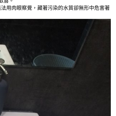
歡喜。
無法用肉眼察覺，藏著污染的水質卻無形中危害著