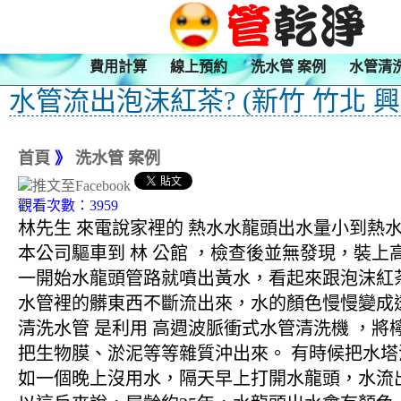
費用計算
線上預約
洗水管 案例
水管清
水管流出泡沫紅茶? (新竹 竹北 興
首頁
》
洗水管 案例
觀看次數：3959
林先生 來電說家裡的 熱水水龍頭出水量小到熱
本公司驅車到 林 公館 ，檢查後並無發現，裝上
一開始水龍頭管路就噴出黃水，看起來跟泡沫紅
水管裡的髒東西不斷流出來，水的顏色慢慢變成
清洗水管 是利用 高週波脈衝式水管清洗機 ，
把生物膜、淤泥等等雜質沖出來。 有時候把水
如一個晚上沒用水，隔天早上打開水龍頭，水流出