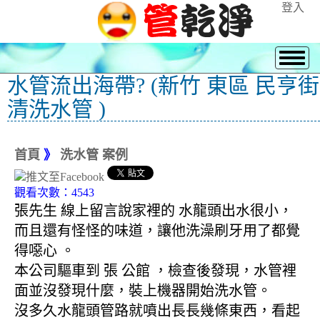
登入
水管流出海帶? (新竹 東區 民亨街
清洗水管 )
首頁
》
洗水管 案例
觀看次數：4543
張先生 線上留言說家裡的 水龍頭出水很小，
而且還有怪怪的味道，讓他洗澡刷牙用了都覺
得噁心 。
本公司驅車到 張 公館 ，檢查後發現，水管裡
面並沒發現什麼，裝上機器開始洗水管。
沒多久水龍頭管路就噴出長長幾條東西，看起