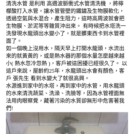
清洗水管 是利用 高週波脈衝式水管清洗機 ，將檸
檬酸打入水管，讓水管管壁的鐵鏽及生物膜軟化，
透過空氣與水混合，產生阻力，這時高周波就會把
生物膜、淤泥等等雜質沖出來。 有時候把水塔洗一
洗發現水龍頭出水變小了，就是髒東西卡到水管裡
面了。
如一個晚上沒用水，隔天早上打開水龍頭，水流出
來的就黃黃的，或是熱水器的那個水量怎麼越來越
小( 熱水忽冷忽熱 )，客戶被這困擾已經很久了。 以
這戶來說，屋齡約25年，水龍頭出水會有顏色，客
戶 張先生 看到水變大了就很高興。
水源進到家中的水塔，再到家中的水管，用水龍頭
的水來清洗蔬菜、洗澡、洗臉等，因為水管裡面無
法用肉眼察覺，藏著污染的水質卻無形中危害著我
們!