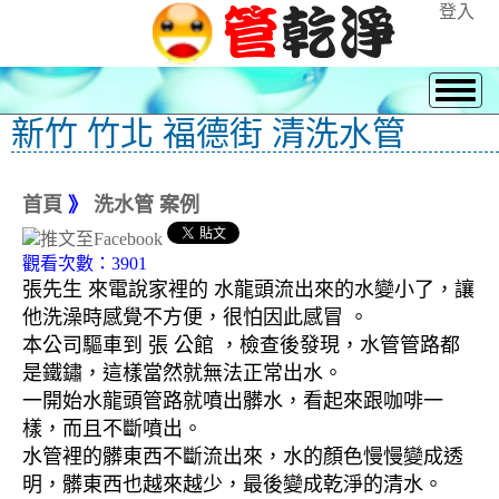
登入
新竹 竹北 福德街 清洗水管
首頁
》
洗水管 案例
觀看次數：3901
張先生 來電說家裡的 水龍頭流出來的水變小了，讓
他洗澡時感覺不方便，很怕因此感冒 。
本公司驅車到 張 公館 ，檢查後發現，水管管路都
是鐵鏽，這樣當然就無法正常出水。
一開始水龍頭管路就噴出髒水，看起來跟咖啡一
樣，而且不斷噴出。
水管裡的髒東西不斷流出來，水的顏色慢慢變成透
明，髒東西也越來越少，最後變成乾淨的清水。