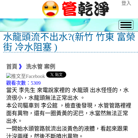
登入
水龍頭流不出水?(新竹 竹東 富榮
街 冷水阻塞 )
首頁
》
洗水管 案例
觀看次數：5309
當天 李先生 來電說家裡的 水龍頭 出水怪怪的，水
流很小，水龍頭無法正常出水 。
本公司驅車到 李
公館 ，檢查後發現，水管管路裡裡
面有異物，還有一圈黃黃的泥巴，水當然無法正常
出水。
一開始水頭管路就流出淡黃色的液體，看起來跟果
汁沒兩樣，然後不斷噴出異物。