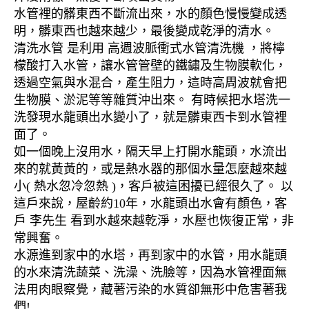
水管裡的髒東西不斷流出來，水的顏色慢慢變成透
明，髒東西也越來越少，最後變成乾淨的清水。
清洗水管 是利用 高週波脈衝式水管清洗機 ，將檸
檬酸打入水管，讓水管管壁的鐵鏽及生物膜軟化，
透過空氣與水混合，產生阻力，這時高周波就會把
生物膜、淤泥等等雜質沖出來。 有時候把水塔洗一
洗發現水龍頭出水變小了，就是髒東西卡到水管裡
面了。
如一個晚上沒用水，隔天早上打開水龍頭，水流出
來的就黃黃的，或是熱水器的那個水量怎麼越來越
小( 熱水忽冷忽熱 )，客戶被這困擾已經很久了。 以
這戶來說，屋齡約10年，水龍頭出水會有顏色，客
戶 李先生 看到水越來越乾淨，水壓也恢復正常，非
常興奮。
水源進到家中的水塔，再到家中的水管，用水龍頭
的水來清洗蔬菜、洗澡、洗臉等，因為水管裡面無
法用肉眼察覺，藏著污染的水質卻無形中危害著我
們!