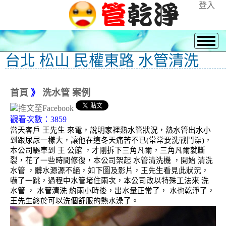
登入
台北 松山 民權東路 水管清洗
首頁
》
洗水管 案例
觀看次數：3859
當天客戶 王先生 來電，說明家裡熱水管狀況，熱水管出水小
到跟尿尿一樣大，讓他在這冬天痛苦不已(常常要洗戰鬥澡)，
本公司驅車到 王 公館 ，才剛拆下三角凡爾，三角凡爾就斷
裂，花了一些時間修復，本公司架起 水管清洗機 ，開始 清洗
水管 ，髒水源源不絕，如下圖及影片，王先生看見此狀況，
嚇了一跳，過程中水管堵住兩次，本公司改以特殊工法來 洗
水管 ， 水管清洗 約兩小時後，出水量正常了， 水也乾淨了，
王先生終於可以洗個舒服的熱水澡了。