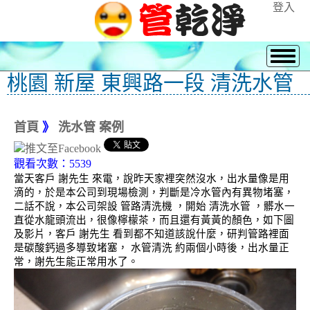
登入
桃園 新屋 東興路一段 清洗水管
首頁
》
洗水管 案例
觀看次數：5539
當天客戶 謝先生 來電，說昨天家裡突然沒水，出水量像是用
滴的，於是本公司到現場檢測，判斷是冷水管內有異物堵塞，
二話不說，本公司架設 管路清洗機 ，開始 清洗水管 ，髒水一
直從水龍頭流出，很像檸檬茶，而且還有黃黃的顏色，如下圖
及影片，客戶 謝先生 看到都不知道該說什麼，研判管路裡面
是碳酸鈣過多導致堵塞， 水管清洗 約兩個小時後，出水量正
常，謝先生能正常用水了。