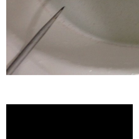
清洗水管, 水管清洗, 洗水管, 熱水管
堵塞, 熱水忽冷忽熱, 洗管路