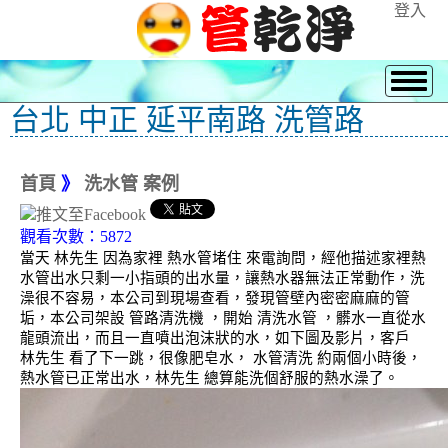
登入
台北 中正 延平南路 洗管路
首頁
》
洗水管 案例
觀看次數：5872
當天 林先生 因為家裡 熱水管堵住 來電詢問，經他描述家裡熱
水管出水只剩一小指頭的出水量，讓熱水器無法正常動作，洗
澡很不容易，本公司到現場查看，發現管壁內密密麻麻的管
垢，本公司架設 管路清洗機 ，開始 清洗水管 ，髒水一直從水
龍頭流出，而且一直噴出泡沫狀的水，如下圖及影片，客戶
林先生 看了下一跳，很像肥皂水， 水管清洗 約兩個小時後，
熱水管已正常出水，林先生 總算能洗個舒服的熱水澡了。