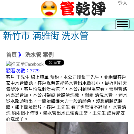
登入
新竹市 湳雅街 洗水管
首頁
》
洗水管 案例
觀看次數：7779
客戶 王先生 線上填單 預約，本公司聯繫王先生，並詢問客戶
家中水管問題，客戶說明家裡熱水管出水量很小，最近剛好天
氣變冷，客戶怕洗個澡著涼了，本公司到現場查看，發現管路
內盡是管垢，本公司架設 管路清洗機 ，開始 清洗水管 ，髒水
從水龍頭噴出，一開始如維大力一般的顏色，沒想到越洗越
髒，如下圖及影片，客戶 王先生 看了也覺得不舒服， 水管清
洗 約兩個小時後，熱水管出水已恢復正常，王先生 總算能安
心洗澡了。