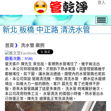
登入
新北 板橋 中正路 清洗水管
首頁
》
洗水管 案例
觀看次數：8586
當天客戶 陳先生 來信說，家裡熱水管堵住了，幾乎無法出
水，本公司到現場檢測，才剛拆下熱水軟管，就發現管路幾乎
都被堵住，如下圖，讓水無法通過，牆壁內的水管管路也是如
此，本公司架設 管路清洗機 ，開始 清洗水管 ，髒水從水龍頭
噴出，如維大力一般的顏色，客戶 晨先生 看了也覺得不舒
服，原來水管管路藏了這麼多東西， 洗水管 時堵塞好幾次，
本公司改用特殊工法， 水管清洗 約兩個小時後，熱水管出水
已恢復正常，陳先生 總算能正常洗澡洗碗。