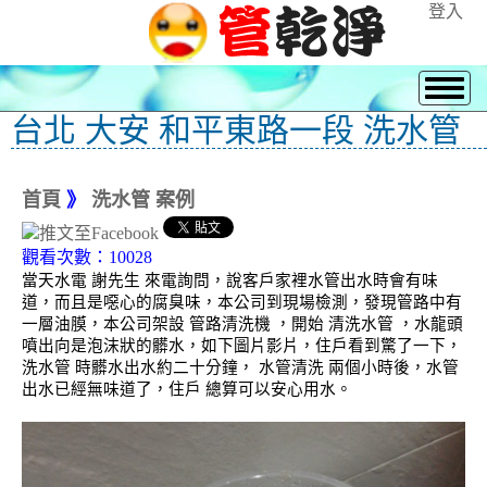
登入
台北 大安 和平東路一段 洗水管
首頁
》
洗水管 案例
觀看次數：10028
當天水電 謝先生 來電詢問，說客戶家裡水管出水時會有味
道，而且是噁心的腐臭味，本公司到現場檢測，發現管路中有
一層油膜，本公司架設 管路清洗機 ，開始 清洗水管 ，水龍頭
噴出向是泡沫狀的髒水，如下圖片影片，住戶看到驚了一下，
洗水管 時髒水出水約二十分鐘， 水管清洗 兩個小時後，水管
出水已經無味道了，住戶 總算可以安心用水。