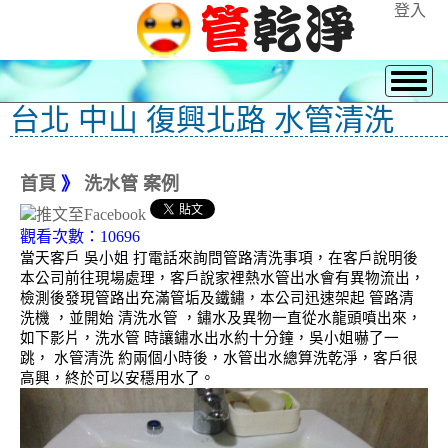
登入
台北 中山 復興北路 水管清洗
首頁
》
洗水管 案例
觀看次數：10696
當天客戶 吳小姐 打電話來詢問管路清洗事項，在客戶說明後
本公司前往現場處理，客戶說家裡熱水管出水會有異物流出，
檢測後發現管路出充滿管垢及鐵鏽，本公司迅速架起 管路清
洗機 ，並開始 清洗水管 ，鏽水及異物一直從水龍頭噴出來，
如下影片，洗水管 時讓鏽水出水約十分鐘，吳小姐嚇了一
跳， 水管清洗 約兩個小時後，水管出水總算洗乾淨，客戶很
高興，終於可以安穩用水了。