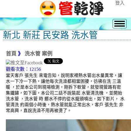
登入
新北 新莊 民安路 洗水管
首頁
》
洗水管 案例
觀看次數：12156
當天客戶 張先生 來電告知，說明家裡熱水管出水量異常，讓
水一下冷一下熱，讓他每次洗澡都相當困擾，彷彿在洗 三溫
暖 ，於是本公司到現場檢測，剛拆下軟管，就發現管路有密
集鐵鏽，如下圖，本公司二話不說裝起 水管清洗機 ，並開始
洗水管 ，洗水管 時 髒水不停的從水龍頭噴出，如下影片， 水
管清洗 約兩個小時後，熱水管就能正常出水，客戶 張先生 非
常高興，直說洗澡不用再被燙了。