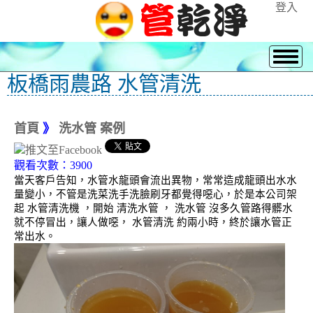
登入
板橋雨農路 水管清洗
首頁
》
洗水管 案例
觀看次數：3900
當天客戶告知，水管水龍頭會流出異物，常常造成龍頭出水水
量變小，不管是洗菜洗手洗臉刷牙都覺得噁心，於是本公司架
起 水管清洗機 ，開始 清洗水管 ， 洗水管 沒多久管路得髒水
就不停冒出，讓人做噁， 水管清洗 約兩小時，終於讓水管正
常出水。