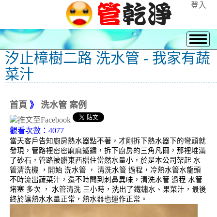
登入
汐止樟樹二路 洗水管 - 我家有蔬
菜汁
首頁
》
洗水管 案例
觀看次數：4077
當天客戶告知廚房熱水器點不著，才剛拆下熱水器下的彎頭就
發現，管路裡密密麻麻鐵鏽，拆下廚房的三角凡爾，那裡堆滿
了砂石，管路被髒東西檔住當然水量小，於是本公司架起 水
管清洗機 ，開始 洗水管 ， 清洗水管 過程，冷熱水管水龍頭
不時流出蔬菜汁，還不時聞到刺鼻異味，清洗水管 過程 水管
堵塞 多次 ， 水管清洗 三小時，洗出了鐵鏽水、果菜汁，最後
終於讓熱水水量正常，熱水器也運作正常。