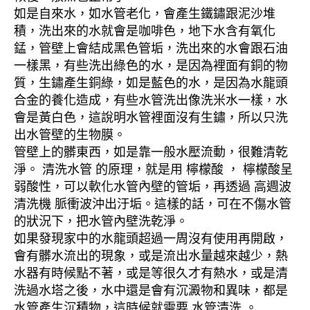
如是自來水，如水管老化，會產生鐵鏽跟泥沙堆
積，洗出來的水就會是咖啡色，地下水含有氧化
錳，管壁上會結成黑色管垢，洗出來的水會跟石油
一樣黑，有些洗出綠色的水，是因為裡面有銅的物
質，生鏽產生銅綠，如是藍色的水，是因為水龍頭
合金的養化造成，有些水管洗出像洗米水一樣，水
會是黃白色，這說明水管裡面沒有生鏽，所以只洗
出水管壁的生物膜。
管壁上的髒東西，如是靠一般水壓流動，很難清乾
淨。 清洗水管 的原理，就是用 檸檬酸 ， 檸檬酸呈
弱酸性，可以軟化水管內壁的管垢，再透過 高週波
清洗機 脈衝波沖出汙垢。這樣的話，可在不傷水管
的狀況下，把水管內壁洗乾淨。
如果發現家中的水龍頭超過一周沒有使用再開啟，
會有髒水流出的現象，或是流出水量越來越少，熱
水器有時候點不著，或是等很久才有熱水，或是清
洗過水塔之後，水中還是會有沉澱物和異味，都是
水管產生沉積物，這時候就需要 水管清洗 。