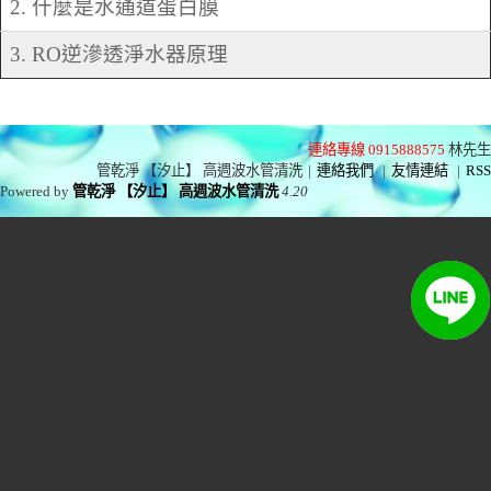
2. 什麼是水通道蛋白膜
3. RO逆滲透淨水器原理
連絡專線 0915888575
林先生
管乾淨 【汐止】 高週波水管清洗
|
連絡我們
|
友情連結
|
RSS
Powered by
管乾淨 【汐止】 高週波水管清洗
4.20