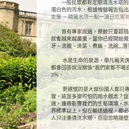
一般民眾都有定期清洗水塔的關
濁白色的污水，根據檢驗報告指出
金屬 ，隨著水流一點一滴已危害
曾有專家說過，屋齡只要超過五
就會越來越嚴重。當你已經開始覺
牙、洗臉、洗菜、煮飯、洗碗
...
等
水是生命的泉源，舉凡每天洗的
都會回答說沒關係
”
我們家都不喝
3
％。
更遺憾的是大部份國人都只專
管，這是多麼可怕的用水觀念？促
速，連帶影響我們的生態環境，水
界標準以上。但在輸送過程，都必
人只注重清洗水塔，但卻忽略牆壁