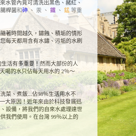
來水管內竟可清洗出黑色、赭紅、
大腸桿菌
和
砷
、 汞 、
鐵
、
錳
等重
隨著時間越久，鏽蝕、積垢的情形
。您每天都用含有水鏽、污垢的水刷
生活有多重要！然而大部份的人
天喝的水只佔每天用水的
2
％～
、洗菜、煮飯
...
佔
98
％生活用水不
一大原因！近年來由於科技發展迅
技、設備，將我們的自來水處理達世
頭供我們使用。在台灣
99
％以上的