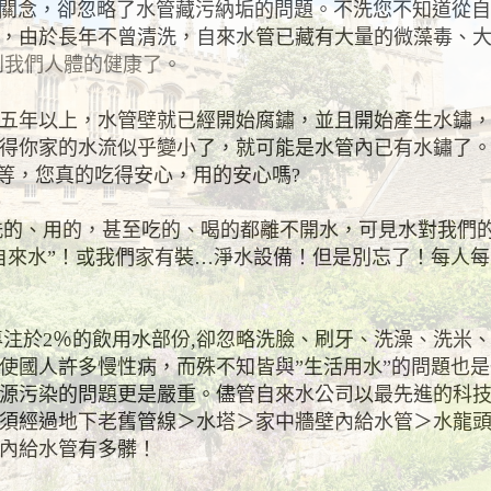
念，卻忽略了水管藏污納垢的問題。不洗您不知道從自
，由於長年不曾清洗，自來水管已藏有大量的微藻毒、
到我們人體的健康了。
年以上，水管壁就已經開始腐鏽，並且開始產生水鏽，
得你家的水流似乎變小了，就可能是水管內已有水鏽了
等，您真的吃得安心，用的安心嗎?
、用的，甚至吃的、喝的都離不開水，可見水對我們的
自來水
”
！或我們家有裝
…
淨水設備！但是別忘了！每人每
注於
2
％的飲用水部份
,
卻忽略洗臉、刷牙、洗澡、洗米
使國人許多慢性病，而殊不知皆與
”
生活用水
”
的問題也是
源污染的問題更是嚴重。儘管自來水公司以最先進的科
須經過地下老舊管線＞水塔＞家中牆壁內給水管＞水龍
內給水管有多髒！