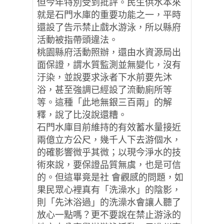
但今年特別受到批評。民生供水本來
就是石門水庫的重要功能之一，平時
還設了告示禁止戲水游泳，所以縣府
活動被指帶頭違法。
桃園縣府活動照辦，還由水資源局出
面保證，謂水質監測並無變化，沒有
汙染，並說要求泳者下水前要先沐
浴，甚至強調已經設了流動廁所等
等。這種「此地無銀三百兩」的解
釋，說了比沒說還糟。
石門水庫目前維持的有效蓄水量接近
兩億立方公尺，幾千人下去游個水，
的確影響微乎其微；以現今淨水的技
術來說，要保證品質無虞，也是可信
的。但這畢竟是社 會觀感的問題，如
果民眾心裡真有「洗澡水」的陰影，
則「先沐浴過」的洗澡水會讓人聽了
放心一點嗎？更不要說在禁止游泳的