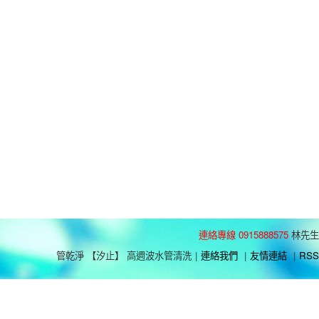
連絡專線 0915888575
林先生
管乾淨 【汐止】 高週波水管清洗
|
連絡我們
|
友情連結
|
RSS