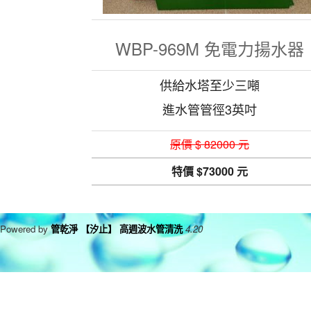
WBP-969M 免電力揚水器
供給水塔至少三噸
進水管管徑3英吋
原價 $ 82000 元
特價 $73000 元
Powered by
管乾淨 【汐止】 高週波水管清洗
4.20