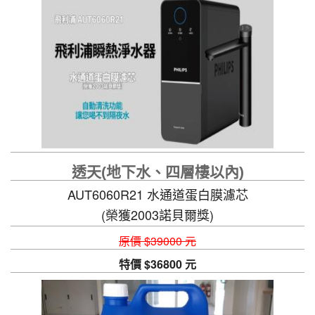
透天(地下水、四層樓以內)
AUT6060R21 水通道蛋白膜濾芯
(榮獲2003諾貝爾獎)
自動清洗功能，讓您喝不到隔夜水
原價 $39000 元
特價 $36800 元