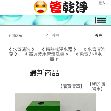
登入
《
水管清洗
》 《
瞬熱式淨水器
》 《
水管清洗
劑
》 《
高週波水管清洗機
》 《
免電力揚水
器
》
最新商品
【我的購
【購買清單】
物車】