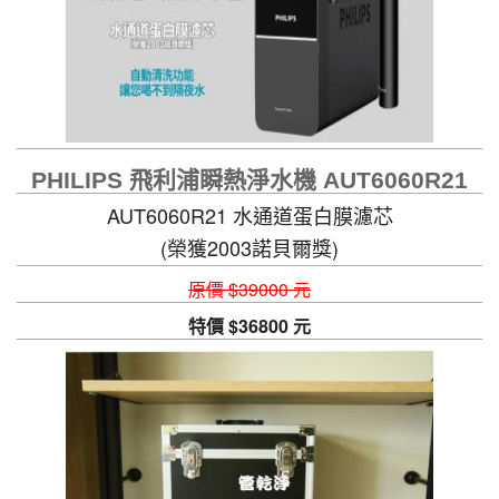
PHILIPS 飛利浦瞬熱淨水機 AUT6060R21
AUT6060R21 水通道蛋白膜濾芯
(榮獲2003諾貝爾獎)
自動清洗功能，讓您喝不到隔夜水
原價 $39000 元
特價 $36800 元