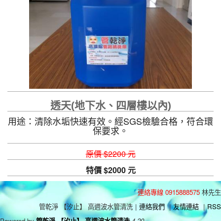
透天(地下水、四層樓以內)
用途：清除水垢快速有效。經SGS檢驗合格，符合環
保要求。
原價 $2200 元
特價 $2000 元
連絡專線 0915888575
林先生
管乾淨 【汐止】 高週波水管清洗
|
連絡我們
|
友情連結
|
RSS
Powered by
管乾淨 【汐止】 高週波水管清洗
4.20