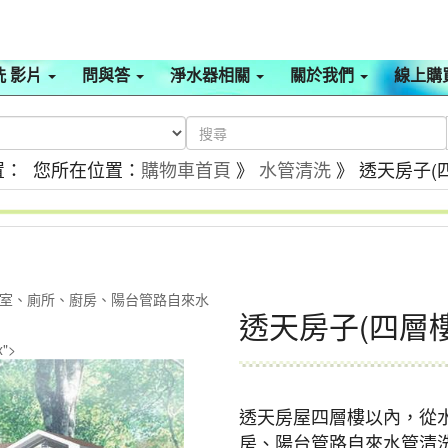
洗 影片
問與答
淨水器相關
關於我們
線上購
置： 您所在位置：
購物車首頁
》
水管清洗
》 透天房子(
室、廁所、廚房、陽台管路自來水
透天房子(四層
x">
透天房屋四層樓以內，從
房、陽台管路自來水管清