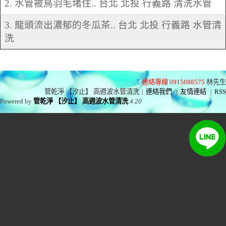
2. 水管被鳥羽毛堵住.. 台北 北投 行義路 清洗水管
3. 龍頭流出濃郁的冬瓜茶.. 台北 北投 行義路 水管清
洗
連絡專線 0915888575
林先生
管乾淨 【汐止】 高週波水管清洗
|
連絡我們
|
友情連結
|
RSS
Powered by
管乾淨 【汐止】 高週波水管清洗
4.20