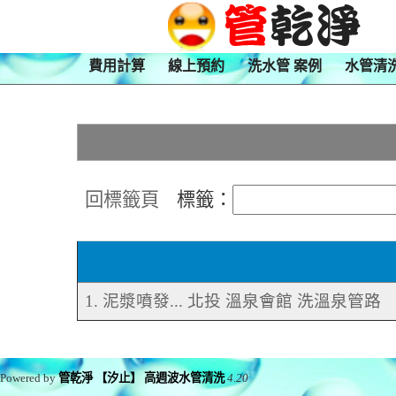
費用計算
線上預約
洗水管 案例
水管清
回標籤頁
標籤：
1. 泥漿噴發... 北投 溫泉會館 洗溫泉管路
Powered by
管乾淨 【汐止】 高週波水管清洗
4.20