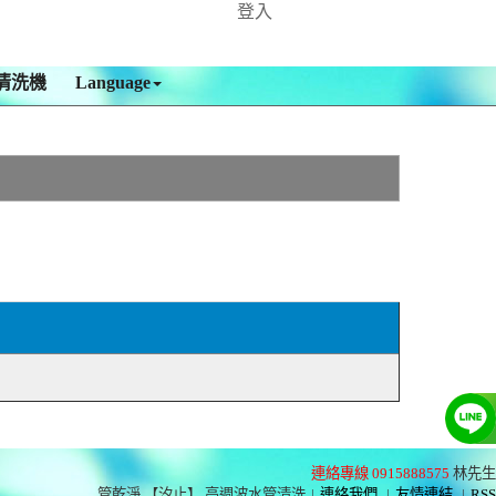
登入
清洗機
Language
連絡專線 0915888575
林先生
管乾淨 【汐止】 高週波水管清洗
|
連絡我們
|
友情連結
|
RSS