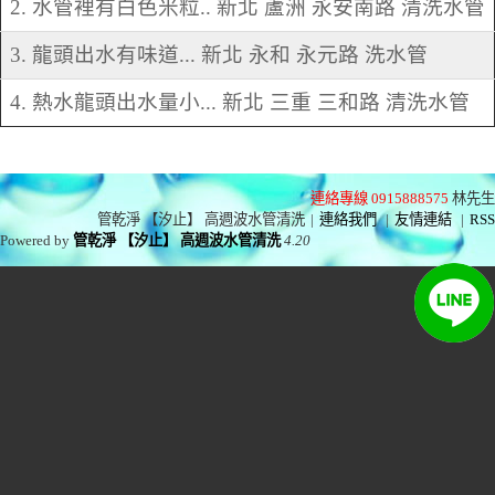
2. 水管裡有白色米粒.. 新北 蘆洲 永安南路 清洗水管
3. 龍頭出水有味道... 新北 永和 永元路 洗水管
4. 熱水龍頭出水量小... 新北 三重 三和路 清洗水管
連絡專線 0915888575
林先生
管乾淨 【汐止】 高週波水管清洗
|
連絡我們
|
友情連結
|
RSS
Powered by
管乾淨 【汐止】 高週波水管清洗
4.20