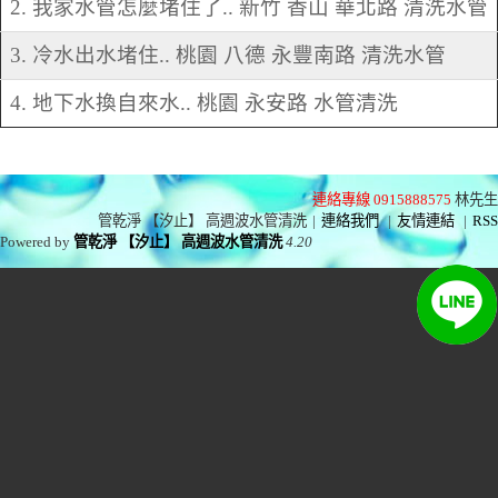
2. 我家水管怎麼堵住了.. 新竹 香山 華北路 清洗水管
3. 冷水出水堵住.. 桃園 八德 永豐南路 清洗水管
4. 地下水換自來水.. 桃園 永安路 水管清洗
連絡專線 0915888575
林先生
管乾淨 【汐止】 高週波水管清洗
|
連絡我們
|
友情連結
|
RSS
Powered by
管乾淨 【汐止】 高週波水管清洗
4.20