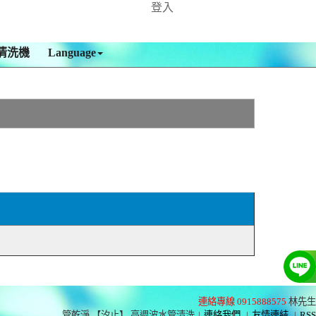
登入
清洗機
Language
連絡專線 0915888575
林先生
管乾淨 【汐止】 高週波水管清洗
|
連絡我們
|
友情連結
|
RSS