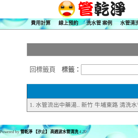
費用計算
線上預約
洗水管 案例
水管清
回標籤頁
標籤：
1. 水管流出中藥湯.. 新竹 牛埔東路 清洗
Powered by
管乾淨 【汐止】 高週波水管清洗
4.20