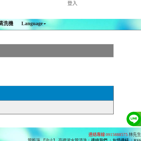
登入
清洗機
Language
連絡專線 0915888575
林先生
管乾淨 【汐止】 高週波水管清洗
|
連絡我們
|
友情連結
|
RSS