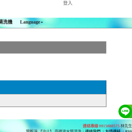
登入
清洗機
Language
連絡專線 0915888575
林先生
管乾淨 【汐止】 高週波水管清洗
|
連絡我們
|
友情連結
|
RSS