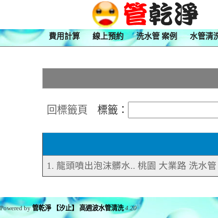
費用計算
線上預約
洗水管 案例
水管清
回標籤頁
標籤：
1. 龍頭噴出泡沫髒水.. 桃園 大業路 洗水管
Powered by
管乾淨 【汐止】 高週波水管清洗
4.20