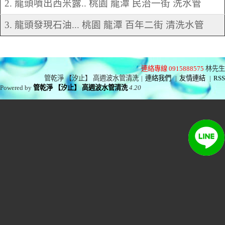
2. 龍頭噴出西米露.. 桃園 龍潭 民治一街 洗水管
3. 龍頭發現石油... 桃園 龍潭 百年二街 清洗水管
連絡專線 0915888575
林先生
管乾淨 【汐止】 高週波水管清洗
|
連絡我們
|
友情連結
|
RSS
Powered by
管乾淨 【汐止】 高週波水管清洗
4.20