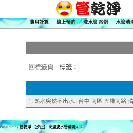
費用計算
線上預約
洗水管 案例
水管清
回標籤頁
標籤：
1. 熱水突然不出水.. 台中 南區 五權南路
Powered by
管乾淨 【汐止】 高週波水管清洗
4.20