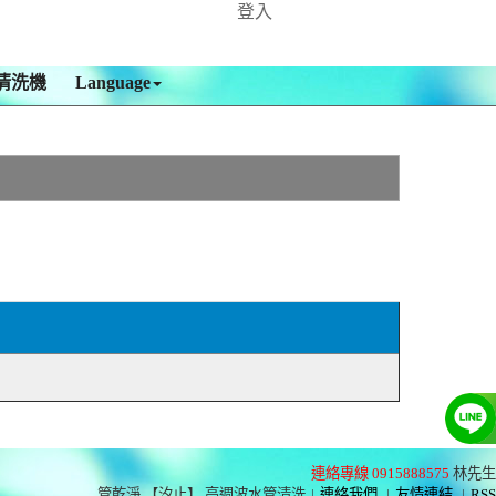
登入
清洗機
Language
連絡專線 0915888575
林先生
管乾淨 【汐止】 高週波水管清洗
|
連絡我們
|
友情連結
|
RSS