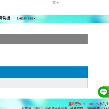
登入
清洗機
Language
連絡專線 0915888575
林先生
管乾淨 【汐止】 高週波水管清洗
|
連絡我們
|
友情連結
|
RSS