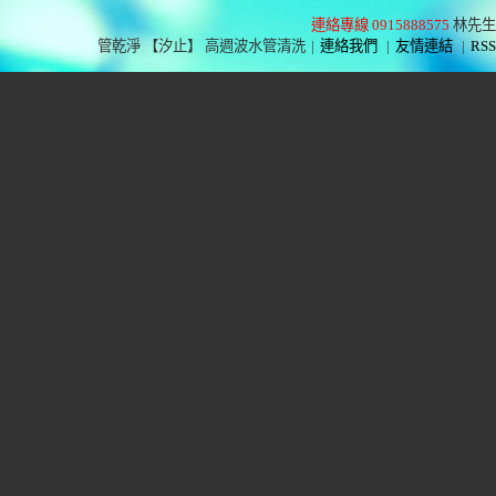
連絡專線 0915888575
林先生
管乾淨 【汐止】 高週波水管清洗
|
連絡我們
|
友情連結
|
RSS