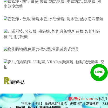
連絡專線 0915888575
林先生
管乾淨 【汐止】 高週波水管清洗
|
連絡我們
|
友情連結
|
RSS