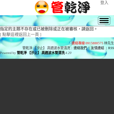
登入
指定的主題不存在或已被刪除或正在被審核，請返回。
[ 點擊這裡返回上一頁 ]
連絡專線 0915888575
林先生
管乾淨 【汐止】 高週波水管清洗
|
連絡我們
|
友情連結
|
RSS
Powered by
管乾淨 【汐止】 高週波水管清洗
4.20