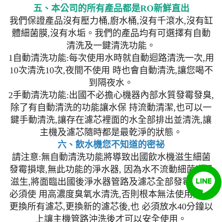
五、本公司的所有產品都是RO新鮮直出
我們保證產品沒有壓力桶,廚水桶,沒有千滾水,沒有缸
體細菌膜,沒有水垢。我們的產品均有可選擇有自動
清洗及一鍵清洗功能。
1自動清洗功能:每次使用水時就自動迴路清洗一次,用
10次清洗10次,夜間不使用 時也會自動清洗,讓您喝不
到隔夜水。
2手動清洗功能:出國不必擔心機器內部水質發霉發臭,
除了有自動清洗的功能讓水保 持流動清潔,也可以一
鍵手動清洗,讓存在濾芯裡面的水全部排出並清洗,讓
主機及濾芯隨時都是最乾淨的狀態。
六、飲水機您不知道的密祕
請注意:無自動清洗功能將導致出國飲水機滋生細菌
發霉損壞,無此功能的淨水器, 因為水不流動細菌容易
滋生,將面臨出國後淨水器管路及濾芯全部發霉生菌,
必須使 用高濃度臭氧水清洗,否則根本無法使用,必須
更換所有濾芯,更換新的濾芯後,也 必須放水40分鐘以
上讓主機管路沖洗後才可以安全使用。