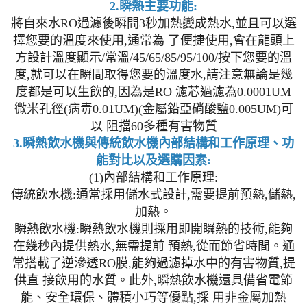
2.瞬熱主要功能:
將自來水RO過濾後瞬間3秒加熱變成熱水,並且可以選
擇您要的溫度來使用,通常為 了便捷使用,會在龍頭上
方設計溫度顯示/常溫/45/65/85/95/100/按下您要的溫
度,就可以在瞬間取得您要的溫度水,請注意無論是幾
度都是可以生飲的,因為是RO 濾芯過濾為0.0001UM
微米孔徑(病毒0.01UM)(金屬鉛亞硝酸鹽0.005UM)可
以 阻擋60多種有害物質
3.瞬熱飲水機與傳統飲水機內部結構和工作原理、功
能對比以及選購因素:
(1)內部結構和工作原理:
傳統飲水機:通常採用儲水式設計,需要提前預熱,儲熱,
加熱。
瞬熱飲水機:瞬熱飲水機則採用即開瞬熱的技術,能夠
在幾秒內提供熱水,無需提前 預熱,從而節省時間。通
常搭載了逆滲透RO膜,能夠過濾掉水中的有害物質,提
供直 接飲用的水質。此外,瞬熱飲水機還具備省電節
能、安全環保、體積小巧等優點,採 用非金屬加熱