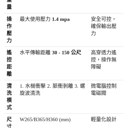
量
操
最大使用壓力
1.4 mpa
安全可控，
作
確保輸出壓
壓
力
力
遙
水平傳輸距離
30 - 150 公尺
高穿透力遙
控
控，操作無
距
障礙
離
清
1. 水槌衝擊 2. 脈衝剝離 3. 螺
微電腦控制
洗
旋波清洗
電磁閥
模
式
尺
W265/B365/H360 (mm)
輕量化設計
寸