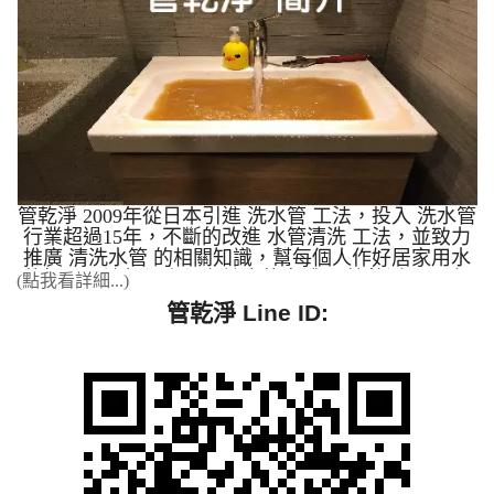
乾淨? 管乾淨超過15年的專業技術，擁有全省清洗案
例最多清洗管路經驗，公司不斷的精進技術與經驗累
積，可提供給加盟商學習，我們提供完善的機器教
學、現場手把手清洗教學、建立口碑形象、不斷創新
都是管乾淨努力的成果。高週波管路清洗機是採用日
本規格，簡單操作，輕鬆上手是管乾淨的宗旨。 管
乾淨對於洗水管的投入研發與創新、教育客戶、服務
客戶、也培育專業的管路清洗師傅。讓客戶能獲取最
大的滿意度為目標。管乾淨很重視服務態度與客戶滿
意度，讓這個水管清洗的行業可以發揚光大，我們就
是希望讓加盟商們可以比管乾淨技術更精良，服務更
管乾淨 2009年從日本引進 洗水管 工法，投入 洗水管
好。 我們擁有全台灣最全面、最多元的清洗水管成
行業超過15年，不斷的改進 水管清洗 工法，並致力
功案例(全省實際案例最多)，無論您的需求多複雜，
推廣 清洗水管 的相關知識，幫每個人作好居家用水
我們都有專業的解決方案與實戰經驗： 高規格廠房
的把關，讓每個人都有健康的身體。 管乾淨 2012年
(點我看詳細...)
設備清洗： 科學園區： 精密儀器與機台管路的專業
自創特殊 清洗水管 方法，並引進日本水管清洗機，
管乾淨 Line ID:
清洗案例，確保生產製程不受影響。 食品工廠： 嚴
開放廠商加盟。 管乾淨 2014年 全省 洗水管 案例最
格標準的生產管線與機台清洗，符合最高衛生要求。
多，成功案例高達99.5%。 本公司全省實際案例最
工廠散熱設備： 專業清洗散熱系統的機台與管路，
多，提供加盟經銷商最新自來水管清洗洗淨技術，來
有效提升降溫效率，節省能源。 營業與公共場所管
為各地的住宅／工廠／醫院／學校 / 工廠機台做自來
路維護： 飯店旅館： 徹底清洗全館管線，為您的顧
水管清洗服務。本公司不收加盟業者之加盟金、權利
客提供潔淨、穩定的用水品質。 學校、公家機
金，並提供加盟業者技術轉移及市場開發資訊，水管
關： 定期維護校園及辦公場所水管，保障師生與民
清洗機可應用於：醫院／學校／ 工廠機台與一般住
眾用水安全。 一般家庭安心用水保障： 一般住家、
宅的給自來水管污垢洗淨。 營業項目： 一、一般住
透天厝、公寓大樓： 專業深度清洗家用水管，改善
家、機關學校、飯店、公司、工廠機台各項管路之管