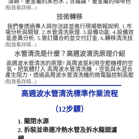
藻類、重金屬的黑色水；含鐵鏽、重金屬的咖啡色
水；含有菌藻類的綠水。 汙水顏色濃淡也會因為當
(點我看詳細...)
地的水質、水壓、水管的長短有所不一樣。 &nbsp;
技術轉移
乳白色水 這顏色的水含有雜菌類。 ...
我們會透過專人與你洽談並進行現場簡報說明. 1.市
場分析與開發. 2.水管清洗原理. 3.設備功能. 4.設備效
能差異分析. 5.簽訂購合約並交付訂金. 6.轉移清洗技
術(現場教學)，設備操作說明. 7.接案教學. 8.網路行
(點我看詳細...)
銷教學. 9.高週波設備保固期自交機起算3年.人為操作
水管清洗是什麼？高週波清洗原理介紹
不當及外力造成損害不 ...
高週波水管清洗的原理? 高周波是利用空壓機裡的空
氣，把氣體打入 高周波水管清洗機 ，空氣與水混合
產生阻力，透過高周波水管清洗機的微電腦控制高壓
電磁閥，一開一關之間就形成高周波。 &nbsp; 高周
(點我看詳細...)
波 水管清洗機 的微電腦控制高壓電磁閥，形成以下
高週波水管清洗標準作業流程
三種模式 1. 水槌衝擊清洗模式：連 ...
（12步驟）
1. 關閉水源
2. 拆裝並串連冷熱水管及拆水龍頭濾
網