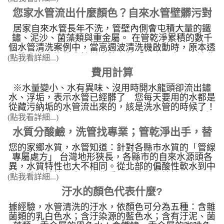
年。 具多段週波功能：水槌、脈衝波、螺旋波、遙
西”,都必須經過水管，熱水管的彎頭部份為了耐熱又
影片核心展示之技術與用水知識： 水管卡垢的成
控功能，另具備完整顯示操作介面。 具備功能：螺
多使用容易氧化生銹的鐵製品，不到五年就開始銹
您家水管流出什麼顏色？自來水管壁髒污對
因： 自來水中的鈣鎂離子、餘氯與老� ...
旋波脈衝剝離、水槌沖擊、脈衝剝離清洗、高穿透遙
蝕，不到十年就開始產生銹片和銹塊，造成容易 水
居家自來水管長年不洗，管壁內側會屯積大量的鐵
水質與水壓的關鍵影響
控、脈衝時間設定。 適用範圍：公寓、透天、園區
管阻塞 ，導致水流量變小及產生鐵銹水，此外銹蝕
鏽、泥沙、菌藻類與重金屬。 在管乾淨累積的數千
大廠、民宿、旅館、露營區、大型醫院、塑膠射出工
粗糙的管壁更容易藏污納垢，大量屯積細菌藻類、污
個水管清洗案例中，當高週波清洗機啟動時，原本透
廠、食品工廠、學校。 水管清洗示意圖： 水管清
泥和各種重金屬物質，隨著時間一點一滴地被我們吸
明的自來水往往會轉變成驚人的「五彩污水」。這些
洗機 照片 機台管路
(點我看詳細...)
收入我們身體體內，很容易引起身體的健康及皮膚的
洗出來的污水顏色，直接對應了管線內部的特定化學
紅腫，這樣的用水品質能安心使用嗎? 自來水管比水
費用計算
與生物污染物： 水管污水顏色與污染物� ...
塔還要髒，水塔半年洗一次，水管卻從來不清洗，房
子有幾歲，自來水管就幾年沒洗，本公司積極推廣
※水量變小、水有異味、沒用時開水龍頭卻流出鏽
自來水水管清洗 的重要性。
水、浮垢，表示水管已經髒了 您每天要用的水都是
從藏污納垢的水管流出來的，該是洗水管的時候了！
下單後會與您約時間，工作時間約2小時，屋齡較久
(點我看詳細...)
的房子清洗時間加長(不加價)，歡迎來留言洽詢！
水質分酸鹼，洗管找專業；管乾淨出手，替
您的家鄉水質，水管知道：針對各縣市水質的「管線
您的水管洗乾淨
專屬處方」 台灣地形狹長，各縣市的自來水源頭各
異，水質特性也大不相同。從北部的偏酸性軟水到中
南部的偏鹼性硬水，這些看不見的化學特性，正24小
(點我看詳細...)
時不間斷地影響著您家中的水管與用水設備。 北部
汙水的顏色代表什麼?
地區：酸性水質與鐵鏽的博弈 如雙北、基� ...
據經驗，水管清洗的汙水，依顏色可分為五種：含雜
菌類的乳白色水；含汙染源的藍色水；含有汙泥、菌