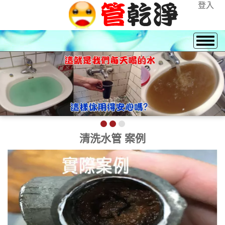
登入
熱水忽冷忽熱 請洽 0915888575
林先生
清洗水管 案例