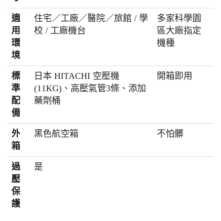
適
住宅／工廠／醫院／旅館 / 學
多家科學園
用
校 / 工廠機台
區大廠指定
環
機種
境
標
日本 HITACHI 空壓機
開箱即用
準
(11KG)、高壓氣管3條、添加
配
藥劑桶
備
外
黑色航空箱
不怕髒
箱
過
是
壓
保
護