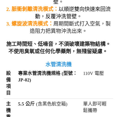
壁。
2. 脈衝剝離清洗模式：
以順逆雙向快速來回流
動，反覆沖洗管壁
。
3. 螺旋波清洗模式
：
周期間斷式打入空氣，製
造阻力把異物沖洗出來
。
施工時間短、低噪音，不須破壞建築物結構。
不使用臭氧或任何化學藥劑，無殘留疑慮。
水管清洗機
設
專業水管清洗機規格 (型號：
110V 電壓
備
JP-02)
項
目
主
5.5 公斤
(含黑色航空箱)
單人即可輕
機
鬆攜帶
重