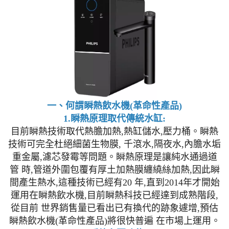
一、何謂瞬熱飲水機(革命性產品)
1.瞬熱原理取代傳統水缸:
目前瞬熱技術取代熱膽加熱,熱缸儲水,壓力桶。瞬熱
技術可完全杜絕細菌生物膜, 千滾水,隔夜水,內膽水垢
重金屬,濾芯發霉等問題。瞬熱原理是讓純水通過道
管 時,管道外圍包覆有厚土加熱膜纏繞絲加熱,因此瞬
間產生熱水,這種技術已經有20 年,直到2014年才開始
運用在瞬熱飲水機,目前瞬熱科技已經達到成熟階段,
從目前 世界銷售量已看出已有換代的跡象遽增,預估
瞬熱飲水機(革命性產品)將很快普遍 在市場上運用。