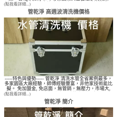
例，利用「高週波水管清洗工法」，在不破壞裝潢、
(點我看詳細...)
不使用化學藥劑的前提下，達到 99.5% 的管道疏通與
管乾淨 高週波清洗機價格
除垢成功率。 在冬天時 熱水忽冷忽熱 ，像在洗三溫
暖、戰鬥澡，整理三個解決方式?️ 1. 檢查熱水器 檢
查熱水器電池電量，是否有正常運作？直接將水龍頭
開到熱水最左邊，觀察出水量，是否有一拇指大小
2. 檢查蓮蓬頭是否堵塞 水壓會影響到熱水器的，可
以先檢查蓮蓬頭 是不是被塞住了，因出水被堵住，
出水量不足，就會忽冷忽熱 3. 水管堵住，導致水壓
太小 上述都檢查後沒改善，以為是熱水器有問題，
卻不知道可能是熱水器下方的三角凡爾堵塞，或是熱
水管生鏽造成水管管壁堵塞，水壓不足讓熱水器無法
正常運作。 點擊看案例 當水龍頭打開時，發現水有
異味及顏色，每次洗手或洗澡後，皮膚會覺得莫名的
發癢，都是管壁上種種的雜質及細菌造成的。 以下
為精選影片分享 台北市 士林區 芝玉路二段 清洗水
-----特色與優勢----- 管乾淨 清洗水管全省案例最多，
管 彰化 花壇 清洗水管 南投 竹山 某公司 竹北白
多家園區大廠經驗，師傅經驗豐富，非他家技術能比
地 水管清洗 香山 福樹街 清洗水管 - 我家有泡沫紅
擬。 免加盟金, 免店面，無管銷，無壓力，市場大,
茶 新竹南大路 水管清洗 之我家有果汁 以下為精選
免綁約，低風險，高報酬 有口碑的案例經驗 使用本
(點我看詳細...)
圖片分享
公司的水管清洗設備，到現場施工成功率99.5%(他家
管乾淨 簡介
還在90%成功率)，案例影音占全台90%，您沒有看
錯，全台90%的案例幾乎都是管乾淨的學生提供，如
果要學技術請到管乾淨 水管清洗 訓練。 為何選管