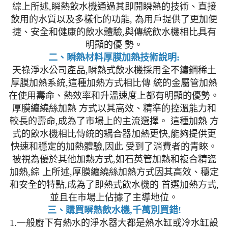
綜上所述,瞬熱飲水機通過其即開瞬熱的技術、直接
飲用的水質以及多樣化的功能, 為用戶提供了更加便
捷、安全和健康的飲水體驗,與傳統飲水機相比具有
明顯的優 勢。
二、瞬熱材料厚膜加熱技術說明:
天祿淨水公司產品,瞬熱式飲水機採用全不鏽鋼稀土
厚膜加熱系統,這種加熱方式相比傳 統的金屬管加熱
在使用壽命、熱效率和升溫速度上都有明顯的優勢。
厚膜纏繞絲加熱 方式以其高效、精準的控溫能力和
較長的壽命,成為了市場上的主流選擇。 這種加熱 方
式的飲水機相比傳統的耦合器加熱更快,能夠提供更
快速和穩定的加熱體驗,因此 受到了消費者的青睞。
被視為優於其他加熱方式,如石英管加熱和複合精瓷
加熱,綜 上所述,厚膜纏繞絲加熱方式因其高效、穩定
和安全的特點,成為了即熱式飲水機的 首選加熱方式,
並且在市場上佔據了主導地位。
三、購買瞬熱飲水機,千萬別買錯!
1.一般廚下有熱水的淨水器大都是熱水缸或冷水缸設