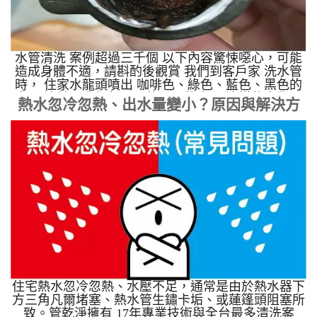
水管清洗 案例超過三千個 以下內容驚悚噁心，可能
造成身體不適，請斟酌後觀賞 我們到客戶家 洗水管
時， 住家水龍頭噴出 咖啡色、綠色、藍色、黑色的
水， 這就是我們每天用的、喝的水， 這樣的水你用
熱水忽冷忽熱、出水量變小？原因與解決方
得安心嗎?
案
住宅熱水忽冷忽熱、水壓不足，通常是由於熱水器下
方三角凡爾堵塞、熱水管生鏽卡垢、或蓮篷頭阻塞所
致。管乾淨擁有 17年專業技術與全台最多清洗案