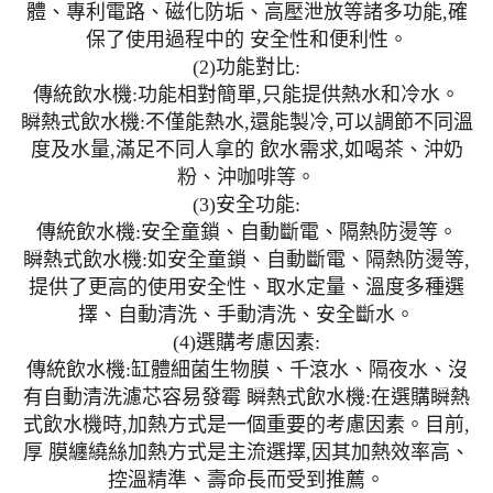
體、專利電路、磁化防垢、高壓泄放等諸多功能,確
保了使用過程中的 安全性和便利性。
(2)功能對比:
傳統飲水機:功能相對簡單,只能提供熱水和冷水。
瞬熱式飲水機:不僅能熱水,還能製冷,可以調節不同溫
度及水量,滿足不同人拿的 飲水需求,如喝茶、沖奶
粉、沖咖啡等。
(3)安全功能:
傳統飲水機:安全童鎖、自動斷電、隔熱防燙等。
瞬熱式飲水機:如安全童鎖、自動斷電、隔熱防燙等,
提供了更高的使用安全性、取水定量、溫度多種選
擇、自動清洗、手動清洗、安全斷水。
(4)選購考慮因素:
傳統飲水機:缸體細菌生物膜、千滾水、隔夜水、沒
有自動清洗濾芯容易發霉 瞬熱式飲水機:在選購瞬熱
式飲水機時,加熱方式是一個重要的考慮因素。目前,
厚 膜纏繞絲加熱方式是主流選擇,因其加熱效率高、
控溫精準、壽命長而受到推薦。