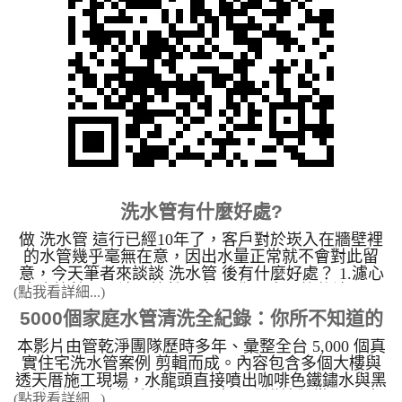
水質、恢復水壓，讓全家人的健康從源頭把關。 我
垢洗淨作業及水質改善工程。 二、開放全省加盟經
們採用先進的專業工法，能有效清除管壁髒污，並針
銷，並提供各種技術轉移。 為什麼要洗水管： 目
對不同材質、不同場所的管線特性，提供最安全、最
前生活品質提高及對養生的概念高漲，卻不知水管裡
有效的客製化清洗方案。 水管清洗機價格及內容
面有重金屬及細菌，以為只要裝了RO逆滲透就可以
專業級水管清洗設備-高周波清洗機(多家園區大廠指
安心的用水，卻不知道淨水器只能把雜質過濾乾淨，
定機種) 水管清洗機功能介紹 微電腦控制循環清洗 1.
無法處理細菌，同時在洗澡時也不知重金屬會慢慢從
水槌沖擊清洗模式 2.脈衝剝離清洗模
人體皮膚吸收至體內，日積月累會造成皮膚病變，所
式 3.螺旋波清洗模式 施
以本公司努力推廣給大眾了解，讓大眾能重視家庭
工時間短、低噪音，不須破壞建築物結構。 不使用
水管清洗 的重要性。 因台灣工業發達並不斷的進
臭氧或任何化學藥劑，無殘留疑慮。 高周波水管
步，導致各種的污染產生，間接或直接的影響到水的
清洗機功能展示影音 水管清洗機 設備項目 專業水管
品質。長久以來，人們對於生活用水的維護。對於
清洗機規格 (型號：JP-02) 110V 電壓 主機重量 5.5
洗水管 非常陌生。其原因是 清洗水管 技術及機台是
洗水管有什麼好處?
公斤 (含黑色航空箱) 單人即可輕鬆攜帶 操作壓力 最
由日本引進，台灣以前沒有這種技術。多方面思考，
大使用壓力 1.4 mpa 安全可控，確保輸出壓力 遙控距
水塔需要定期清洗，那自來 水管清洗 需不需要定期
做 洗水管 這行已經10年了，客戶對於崁入在牆壁裡
離 水平傳輸距離 30 - 150 公尺 高穿透力遙控，操作
清洗呢? 台灣定期洗水塔，日本卻定期清洗水管，
的水管幾乎毫無在意，因出水量正常就不會對此留
無障礙 清洗模式 1. 水槌衝擊 2. 脈衝剝離 3. 螺旋波
為什麼？日本非常重視生活品質，1970年前就研發出
意，今天筆者來談談 洗水管 後有什麼好處？ 1.濾心
清洗 微電腦控制電磁閥 尺寸 W265/B365/H360 (mm)
清洗水管 的相關技術 。台灣引用日本的 清洗水管 技
壽命比較長，濾心比較不容易髒 原本更換後濾心一
(點我看詳細...)
輕量化設計 適用環境 住宅／工廠／醫院／旅館 / 學
術，讓我們能處理自來水管的問題。 因水管和水塔
個禮拜就會變紅的，洗完後六個月都不會髒，可省下
5000個家庭水管清洗全紀錄：你所不知道的
校 / 工廠機台 多家科學園區大廠指定機種 標準配備
比起來，自來水管管徑小、平面流動、走向彎曲，本
不少成本。 &nbsp; 2.不須買桶裝水就� ...
日本 HITACHI 空壓機 (11KG)、高壓氣管3條、添加
來就比較容易堵塞卡垢，其骯髒的程度可想而知。水
本影片由管乾淨團隊歷時多年、彙整全台 5,000 個真
自來水管壁污染
藥劑桶 開箱即用 外箱 黑色航空箱 不怕髒 過壓保護
管經過長時間的使用，污泥、藻類、病菌，以及水中
實住宅洗水管案例 剪輯而成。內容包含多個大樓與
是 本機特色 人性化操作介面，操作簡便，初次使
所含各種的各種重金屬， 便附著於水管的管壁上；
透天厝施工現場，水龍頭直接噴出咖啡色鐵鏽水與黑
用即可輕易上手 售後服務完備，設備非人為保固三
加上水管長時間得使用所產生得鏽蝕， 種種的“東
綠色菌藻污水的真實畫面（畫面恐謹慎觀賞）。 本
(點我看詳細...)