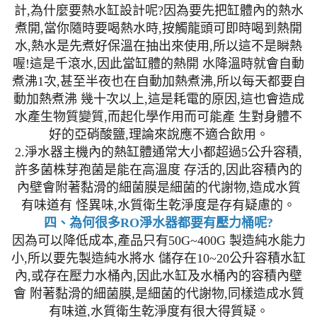
計,為什麼要熱水缸設計呢?因為要先把缸體內的熱水
煮開,當你隨時要喝熱水時,按觸龍頭可即時喝到熱開
水,熱水是先煮好保溫在抽出來使用,所以這不是瞬熱
喔!這是千滾水,因此當缸體的熱開 水降溫時就會自動
煮沸1次,甚至半夜也在自動加熱煮沸,所以每天都要自
動加熱煮沸 幾十次以上,這是耗電的原因,這也會造成
水產生物質變質,而起化學作用而可能產 生對身體不
好的亞硝酸鹽,理論來說應不適合飲用。
2.淨水器主機內的熱缸體通常大小都超過5公升容積,
許多菌株芽孢菌是能在高溫度 存活的,因此容積內的
內壁會附著黏滑的細菌膜是細菌的代謝物,造成水質
有味道有 怪異味,水質衛生乾淨度是存有疑慮的。
四、為何很多RO淨水器都要有壓力桶呢?
因為可以降低成本,產品只有50G~400G 製造純水能力
小,所以要先製造純水將水 儲存在10~20公升容積水缸
內,或存在壓力水桶內,因此水缸及水桶內的容積內壁
會 附著黏滑的細菌膜,是細菌的代謝物,同樣造成水質
有味道,水質衛生乾淨度有很大得質疑。